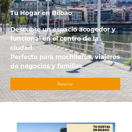
Tu Hogar en Bilbao
Descubre un espacio acogedor y
funcional en el centro de la
ciudad.
Perfecto para mochileros, viajeros
de negocios y familias.
Reservar